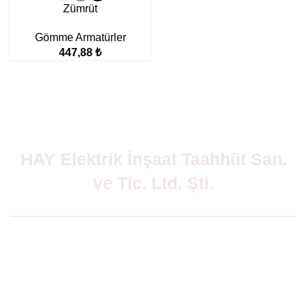
Zümrüt
Gömme Armatürler
447,88
₺
HAY Elektrik İnşaat Taahhüt San.
ve Tic. Ltd. Şti.