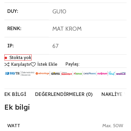
GU10
DUY:
MAT KROM
RENK:
67
IP:
Stokta yok
Paylaş:
Karşılaştır
İstek Ekle
EK BILGI
DEĞERLENDIRMELER (0)
NAKLIYE VE
Ek bilgi
Max. 50W
WATT