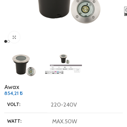
Büyütmek için tıklayın
Awax
854,21
₺
220-240V
VOLT:
MAX.50W
WATT: