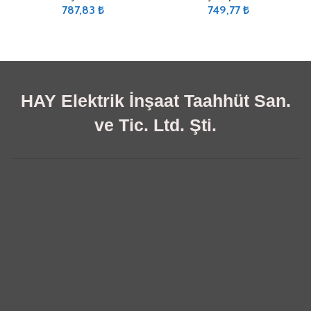
787,83
₺
749,77
₺
HAY Elektrik İnşaat Taahhüt San.
ve Tic. Ltd. Şti.