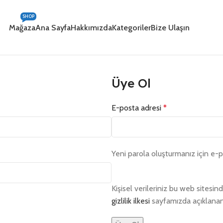
SHOP
Mağaza
Ana Sayfa
Hakkımızda
Kategoriler
Bize Ulaşın
Üye Ol
E-posta adresi
*
Yeni parola oluşturmanız için e-p
Kişisel verileriniz bu web sites
gizlilik ilkesi
sayfamızda açıklanan d