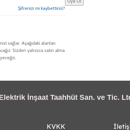
Üye Ol
Şifrenizi mi kaybettiniz?
zi sağlar. Aşağıdaki alanları
acağız. Sizden yalnızca satın alma
eyeceğiz.
lektrik İnşaat Taahhüt San. ve Tic. Ltd
KVKK
İleti