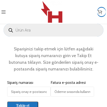
Siparişinizi takip etmek için lütfen aşağıdaki
kutuya sipariş numaranızı girin ve Takip Et
butonuna tıklayın. Size gönderilen sipariş onay e-
postasında sipariş numaranızı bulabilirsiniz.
Sipariş numarası
Fatura e-posta adresi
Takip et