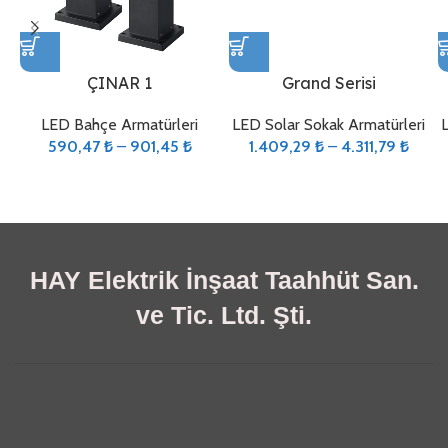
ÇINAR 1
Grand Serisi
LED Bahçe Armatürleri
LED Solar Sokak Armatürleri
590,47
₺
–
901,45
₺
1.409,29
₺
–
4.311,79
₺
HAY Elektrik İnşaat Taahhüt San.
ve Tic. Ltd. Şti.