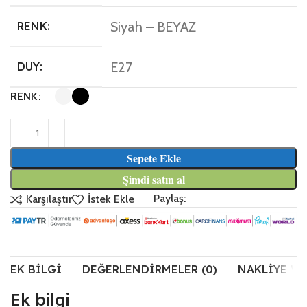
Siyah – BEYAZ
RENK:
E27
DUY:
RENK
Sepete Ekle
Şimdi satın al
Paylaş:
Karşılaştır
İstek Ekle
EK BILGI
DEĞERLENDIRMELER (0)
NAKLIYE VE
Ek bilgi