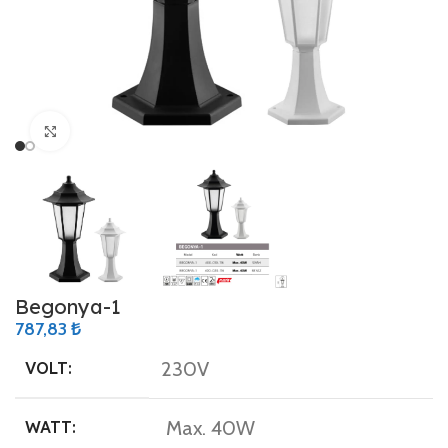
Büyütmek için tıklayın
Begonya-1
787,83
₺
230V
VOLT:
Max. 40W
WATT: