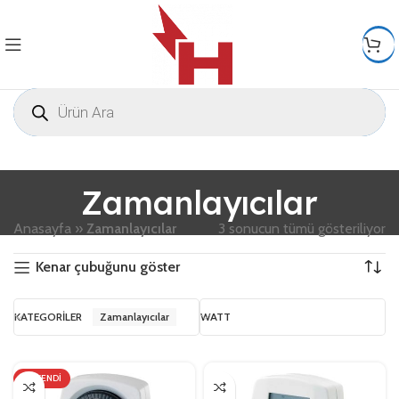
Zamanlayıcılar
Anasayfa
»
Zamanlayıcılar
3 sonucun tümü gösteriliyor
Kenar çubuğunu göster
KATEGORILER
Zamanlayıcılar
WATT
TÜKENDI