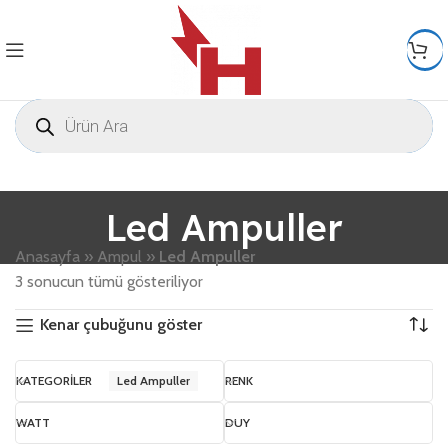
Led Ampuller
Anasayfa
»
Ampul
»
Led Ampuller
3 sonucun tümü gösteriliyor
Kenar çubuğunu göster
KATEGORILER
Led Ampuller
RENK
WATT
DUY