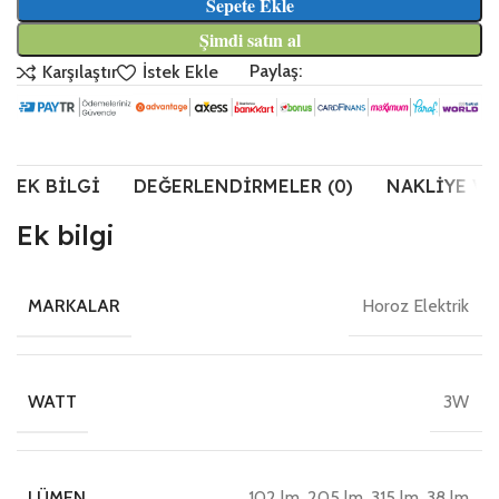
Sepete Ekle
Şimdi satın al
Paylaş:
Karşılaştır
İstek Ekle
EK BILGI
DEĞERLENDIRMELER (0)
NAKLIYE VE
Ek bilgi
Horoz Elektrik
MARKALAR
3W
WATT
102 lm, 205 lm, 315 lm, 38 lm
LÜMEN