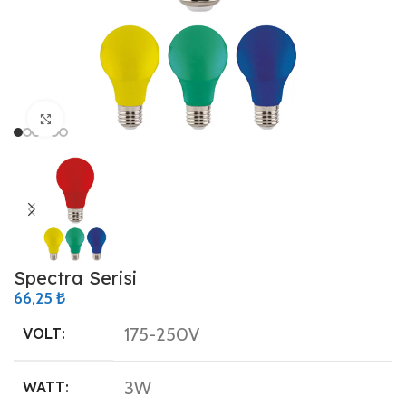
Büyütmek için tıklayın
Spectra Serisi
66,25
₺
175-250V
VOLT:
3W
WATT: