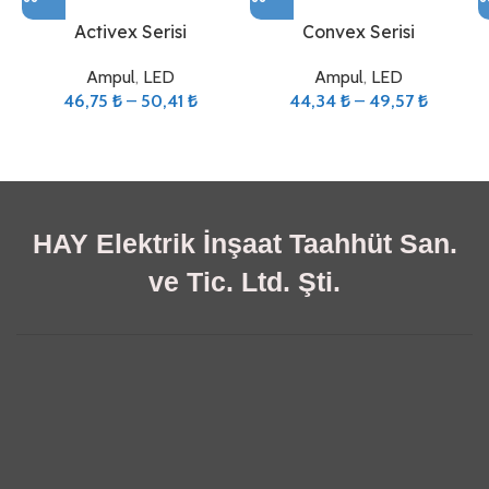
Activex Serisi
Convex Serisi
Ampul
,
LED
Ampul
,
LED
46,75
₺
–
50,41
₺
44,34
₺
–
49,57
₺
HAY Elektrik İnşaat Taahhüt San.
ve Tic. Ltd. Şti.