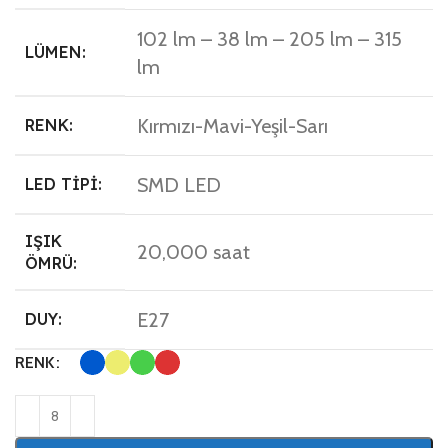
102 lm – 38 lm – 205 lm – 315
LÜMEN:
lm
Kırmızı-Mavi-Yeşil-Sarı
RENK:
SMD LED
LED TIPI:
IŞIK
20,000 saat
ÖMRÜ:
E27
DUY:
RENK