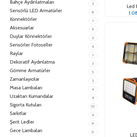
Bahçe Aydınlatmaları
3
Led 
Sensörlü LED Armatürler
8
1.0
Konnektörler
1
Aksesuarlar
9
Duylar Könnektörler
2
Sensörler Fotoseller
6
Raylar
1
Dekoratif Aydınlatma
3
Gömme Armatürler
5
Zamanlayıcılar
3
Masa Lambaları
6
Uzaktan Kumandalar
4
Sigorta Kutuları
10
Sarkıtlar
6
Şerit Ledler
Seçenekler
9
Gece Lambaları
0
LED