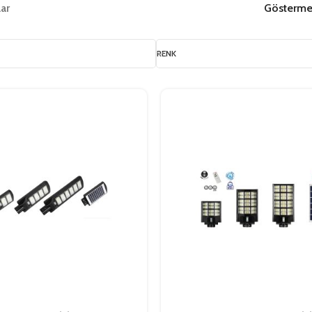
ar
Gösterm
RENK