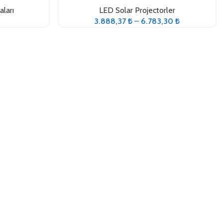
ları
LED Solar Projectorler
3.888,37
₺
–
6.783,30
₺