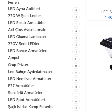
Seçenekler
Feneri
LED Ayna Aplikleri
4
LED So
220 W Şerit Ledler
3
1.4
LED Sokak Armatürleri
1
Acil Çıkış Aydınlatmalrı
4
LED Okuma Lambaları
3
220V Şerit LEDler
3
LED Bahçe Armatürleri
15
Ampul
33
Grup Prizler
11
Led Bahçe Aydınlatmaları
51
LED Nemliyer Armatürler
6
E27 Armatürler
0
Sensörlü Armatürler
1
LED Spot Armatürleri
6
Seçenekler
Şarjlı Işıldak Kamp Fenerleri
3