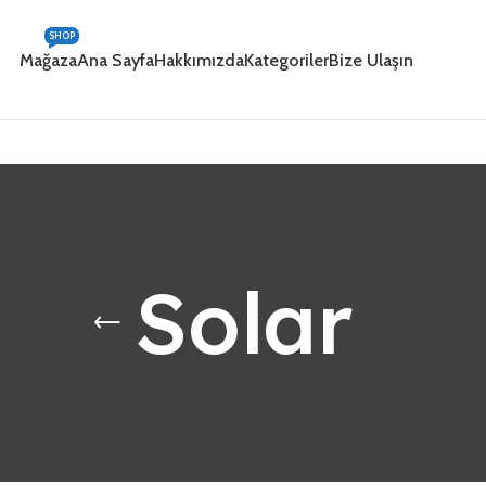
SHOP
Mağaza
Ana Sayfa
Hakkımızda
Kategoriler
Bize Ulaşın
Solar