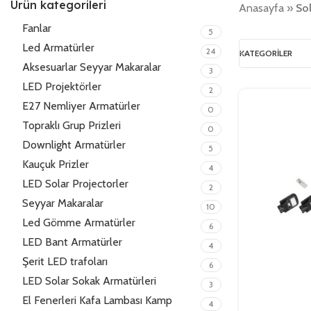
Ürün kategorileri
Anasayfa
»
Sol
Fanlar
5
Led Armatürler
24
KATEGORILER
Aksesuarlar Seyyar Makaralar
3
LED Projektörler
2
E27 Nemliyer Armatürler
0
Topraklı Grup Prizleri
0
Downlight Armatürler
5
Kauçuk Prizler
4
LED Solar Projectorler
2
Seyyar Makaralar
10
Led Gömme Armatürler
6
LED Bant Armatürler
4
Şerit LED trafoları
6
LED Solar Sokak Armatürleri
3
El Fenerleri Kafa Lambası Kamp
4