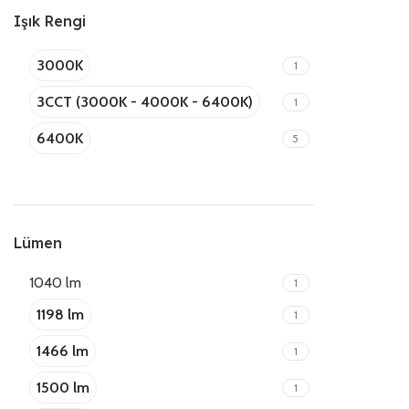
Işık Rengi
3000K
1
3CCT (3000K - 4000K - 6400K)
1
6400K
5
Lümen
1040 lm
1
1198 lm
1
1466 lm
1
1500 lm
1