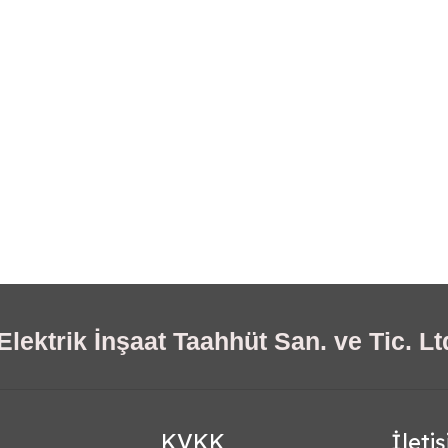
lektrik İnşaat Taahhüt San. ve Tic. Ltd
KVKK
İleti