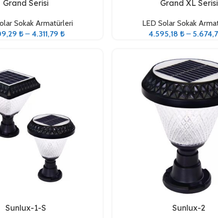
Seçenekler
Grand Serisi
Grand XL Serisi
lar Sokak Armatürleri
LED Solar Sokak Armat
09,29
₺
–
4.311,79
₺
4.595,18
₺
–
5.674,
Sepete Ekle
Sunlux-1-S
Sunlux-2