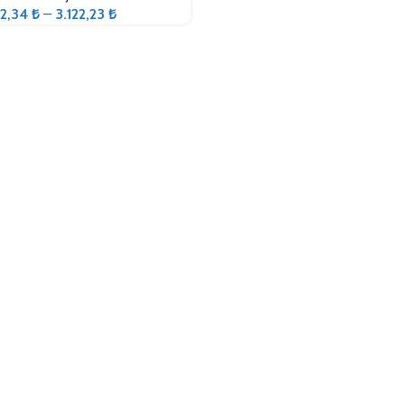
32,34
₺
–
3.122,23
₺