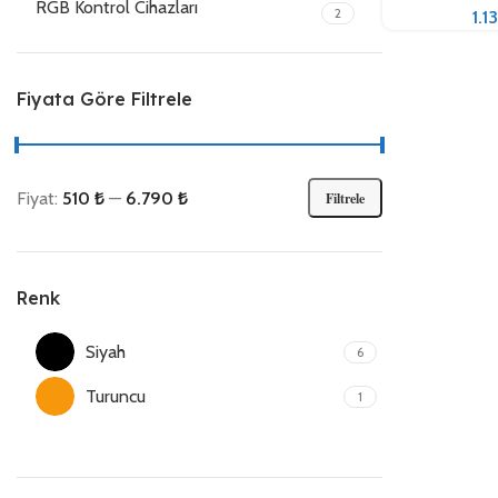
RGB Kontrol Cihazları
2
1.1
Fiyata Göre Filtrele
Fiyat:
510 ₺
—
6.790 ₺
Filtrele
Renk
Siyah
6
Turuncu
1