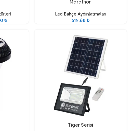
Devamını oku
Marathon
DUY:
E14
DUY:
DUY:
E14
DUY:
E
ürleri
Led Bahçe Aydınlatmaları
70
₺
519,68
₺
Seçenekler
Tiger Serisi