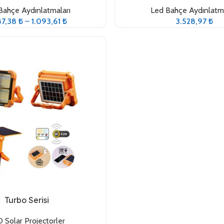
Bahçe Aydınlatmaları
Led Bahçe Aydınlatma
87,38
₺
–
1.093,61
₺
3.528,97
₺
Turbo Serisi
 Solar Projectorler