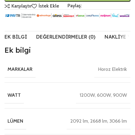
Paylaş:
Karşılaştır
İstek Ekle
EK BILGI
DEĞERLENDIRMELER (0)
NAKLIYE VE
Ek bilgi
Horoz Elektrik
MARKALAR
1200W, 600W, 900W
WATT
2092 lm, 2668 lm, 3066 lm
LÜMEN