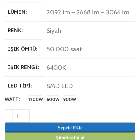
2092 lm – 2668 lm – 3066 lm
LÜMEN:
Siyah
RENK:
50,000 saat
IŞIK ÖMRÜ:
6400K
IŞIK RENGI:
SMD LED
LED TIPI:
WATT
1200W
600W
900W
Sepete Ekle
Şimdi satın al