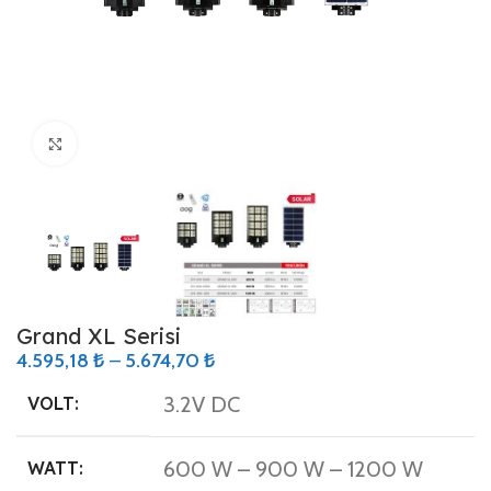
Büyütmek için tıklayın
Grand XL Serisi
4.595,18
₺
–
5.674,70
₺
3.2V DC
VOLT:
600 W – 900 W – 1200 W
WATT: