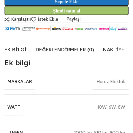
Sepete Ekle
Şimdi satın al
Paylaş:
Karşılaştır
İstek Ekle
EK BILGI
DEĞERLENDIRMELER (0)
NAKLIYE VE
Ek bilgi
Horoz Elektrik
MARKALAR
10W, 6W, 8W
WATT
1000 lm, 510 lm, 800 lm
LÜMEN