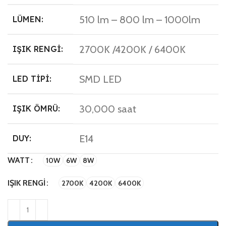
510 lm – 800 lm – 1000lm
LÜMEN:
2700K /4200K / 6400K
IŞIK RENGI:
SMD LED
LED TIPI:
30,000 saat
IŞIK ÖMRÜ:
E14
DUY:
WATT
10W
6W
8W
IŞIK RENGI
2700K
4200K
6400K