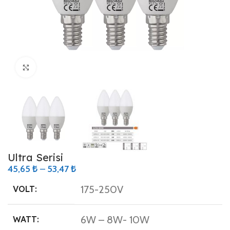
Büyütmek için tıklayın
Ultra Serisi
45,65
₺
–
53,47
₺
175-250V
VOLT:
6W – 8W- 10W
WATT: