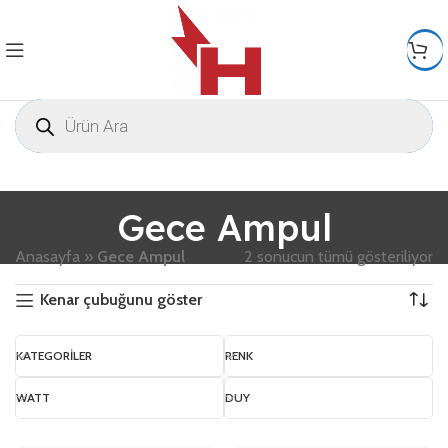
Gece Ampul
Anasayfa
»
Gece Ampul
2 sonucun tümü gösteriliyor
Kenar çubuğunu göster
KATEGORILER
RENK
WATT
DUY