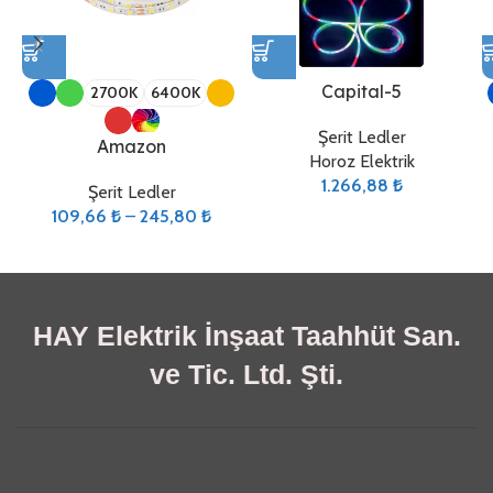
Capital-5
2700K
6400K
Şerit Ledler
Amazon
Horoz Elektrik
1.266,88
₺
Şerit Ledler
109,66
₺
–
245,80
₺
HAY Elektrik İnşaat Taahhüt San.
ve Tic. Ltd. Şti.