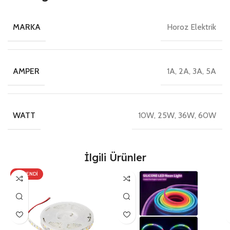
Horoz Elektrik
MARKA
1A, 2A, 3A, 5A
AMPER
10W, 25W, 36W, 60W
WATT
İlgili Ürünler
TÜKENDI