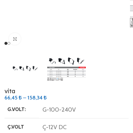
Büyütmek için tıklayın
vita
66,45
₺
–
158,34
₺
G-100-240V
G.VOLT:
Ç-12V DC
Ç.VOLT