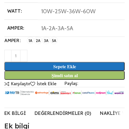
10W-25W-36W-60W
WATT:
1A-2A-3A-5A
AMPER:
AMPER
1A
2A
3A
5A
Sepete Ekle
Şimdi satın al
Paylaş:
Karşılaştır
İstek Ekle
EK BILGI
DEĞERLENDIRMELER (0)
NAKLIYE VE
Ek bilgi