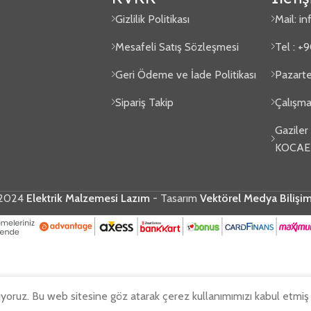
Gizlilik Politikası
Mail:
in
Mesafeli Satış Sözleşmesi
Tel : +
Geri Ödeme ve İade Politikası
Pazarte
Sipariş Takip
Çalışma
Gaziler
KOCAE
2024
Elektrik Malzemesi Lazım
- Tasarım
Vektörel Medya Bilişi
ıyoruz. Bu web sitesine göz atarak çerez kullanımımızı kabul etmiş