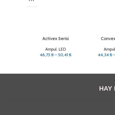
Seçenekler
Seçenekler
Activex Serisi
Convex 
Ampul
,
LED
Ampu
46,75
₺
–
50,41
₺
44,34
₺
HAY E