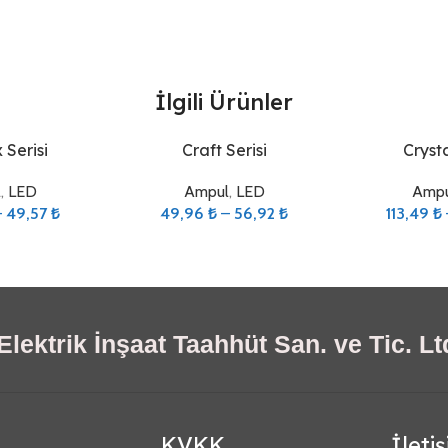
İlgili Ürünler
Seçenekler
Seçenekler
Serisi
Craft Serisi
Crysta
l
,
LED
Ampul
,
LED
Ampu
–
49,57
₺
49,96
₺
–
56,92
₺
113,49
₺
lektrik İnşaat Taahhüt San. ve Tic. Ltd
KVKK
İleti