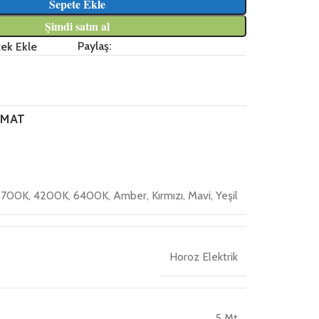
Sepete Ekle
Şimdi satın al
Paylaş:
tek Ekle
IMAT
700K, 4200K, 6400K, Amber, Kırmızı, Mavi, Yeşil
Horoz Elektrik
5 Mt