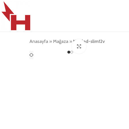
Anasayfa
»
Mağaza
»
Neoled-slim12v
Büyütmek için tıklayın