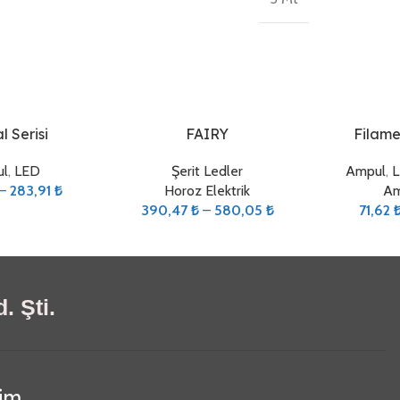
Seçenekler
Seçenekler
l Serisi
FAIRY
Filame
l
,
LED
Şerit Ledler
Ampul
,
L
–
283,91
₺
Horoz Elektrik
Am
390,47
₺
–
580,05
₺
71,62
. Şti.
şim