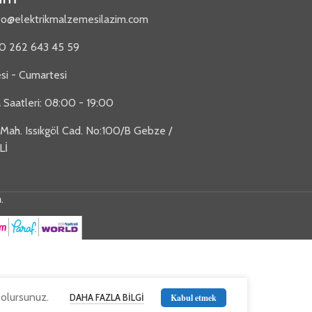
fo@elektrikmalzemesilazim.com
90 262 643 45 59
si - Cumartesi
 Saatleri: 08:00 - 19:00
 Mah. Issıkgöl Cad. No:100/B Gebze /
Lİ
m
.
 olursunuz.
DAHA FAZLA BILGI
Kabul etmek