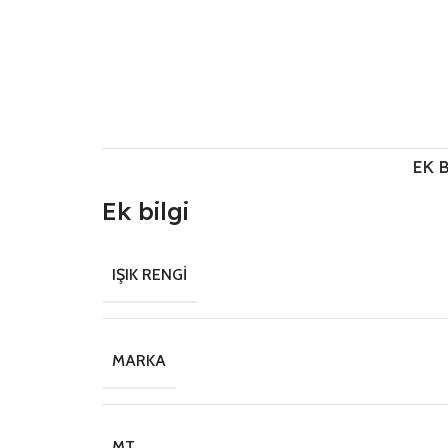
EK 
Ek bilgi
IŞIK RENGI
MARKA
MT