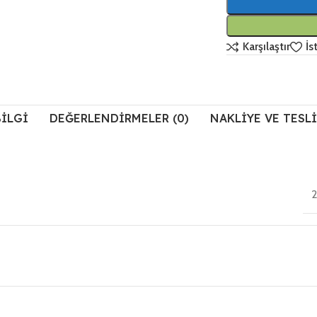
Karşılaştır
İs
BILGI
DEĞERLENDIRMELER (0)
NAKLIYE VE TESL
2