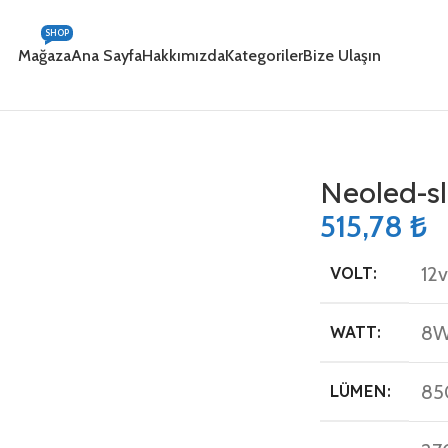
SHOP
Mağaza
Ana Sayfa
Hakkımızda
Kategoriler
Bize Ulaşın
Neoled-s
515,78
₺
12v
VOLT:
8W
WATT:
85
LÜMEN: