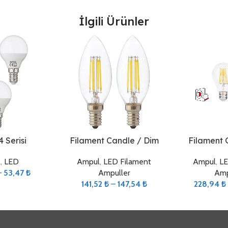
İlgili Ürünler
Seçenekler
Seçenekler
4 Serisi
Filament Candle / Dim
Filament 
l
,
LED
Ampul
,
LED Filament
Ampul
,
LE
–
53,47
₺
Ampuller
Amp
141,52
₺
–
147,54
₺
228,94
₺