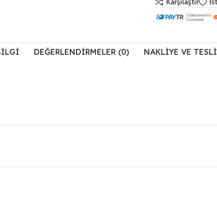
Karşılaştır
İs
BILGI
DEĞERLENDIRMELER (0)
NAKLIYE VE TESL