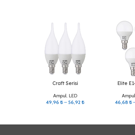
Seçenekler
Seçenekler
Craft Serisi
Elite E1
Ampul
,
LED
Ampu
49,96
₺
–
56,92
₺
46,68
₺