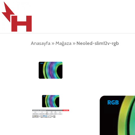
Anasayfa
»
Mağaza
»
Neoled-slim12v-rgb