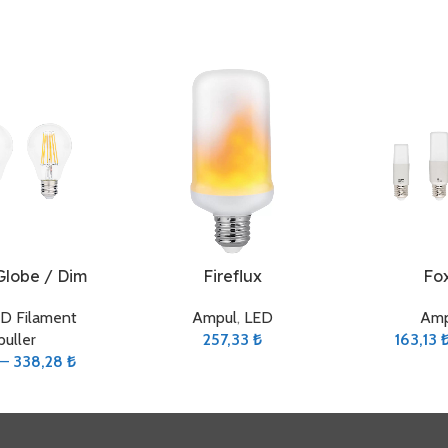
Sepete Ekle
Seçenekler
Globe / Dim
Fireflux
Fox
D Filament
Ampul
,
LED
Amp
uller
257,33
₺
163,13
–
338,28
₺