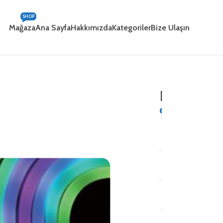
SHOP
Mağaza
Ana Sayfa
Hakkımızda
Kategoriler
Bize Ulaşın
Neoled-s
945,15
₺
VOLT:
WATT:
LED SAYISI: