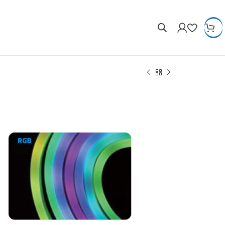
lim12v-rgb
220-240V
10W/m
120 Led