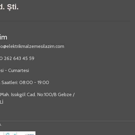
. Şti.
şim
fo@elektrikmalzemesilazim.com
90 262 643 45 59
si - Cumartesi
 Saatleri: 08:00 - 19:00
 Mah. Issıkgöl Cad. No:100/B Gebze /
Lİ
m
.