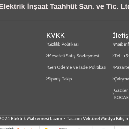
lektrik İnşaat Taahhüt San. ve Tic. Ltd
KVKK
İleti
Gizlilik Politikası
Mail:
in
Mesafeli Satış Sözleşmesi
Tel : +
Geri Ödeme ve İade Politikası
Pazarte
Sipariş Takip
Çalışma
Gaziler
KOCAE
2024
Elektrik Malzemesi Lazım
- Tasarım
Vektörel Medya Bilişi