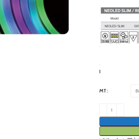
RENK:
LED TIPI:
IŞIK ÖMRÜ:
ÇIP ÖLÇÜSÜ:
IŞIK RENGI
MT