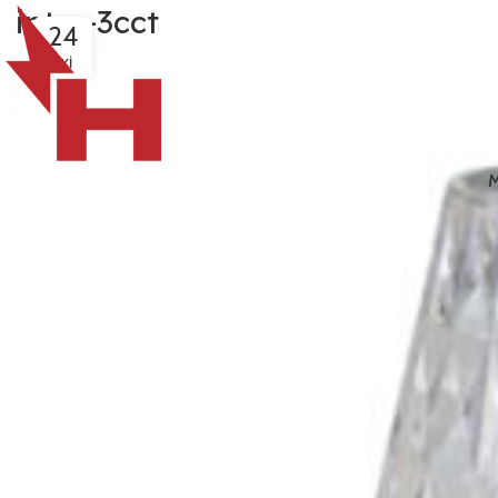
inter-3cct
24
EKI
M