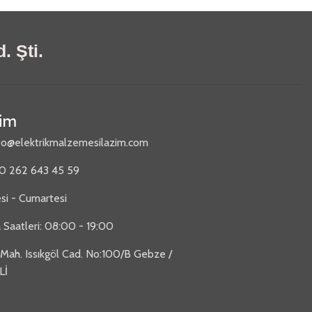
. Şti.
şim
fo@elektrikmalzemesilazim.com
90 262 643 45 59
si - Cumartesi
 Saatleri: 08:00 - 19:00
 Mah. Issıkgöl Cad. No:100/B Gebze /
Lİ