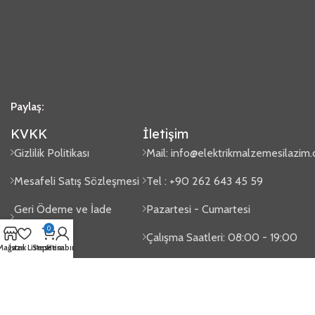
Paylaş:
KVKK
İletişim
Gizlilik Politikası
Mail:
info@elektrikmalzemesilazim
Mesafeli Satış Sözleşmesi
Tel : +90 262 643 45 59
Geri Ödeme ve İade
Pazartesi - Cumartesi
Politikası
0
Çalışma Saatleri: 08:00 - 19:00
Mağaza
İstek Listesi
Sepetim
Hesabım
Sipariş Takip
Gaziler Mah. Issıkgöl Cad. No:100
2024
Elektrik Malzemesi Lazım
- Tasarım
Vektörel Medya