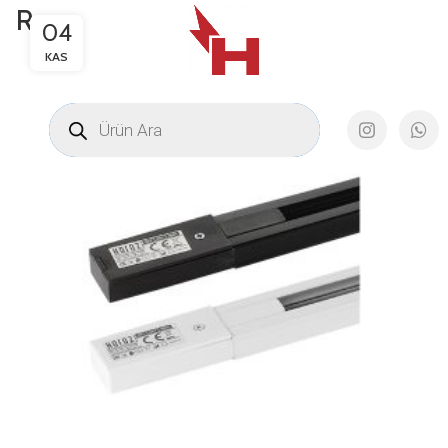
Ray
04
KAS