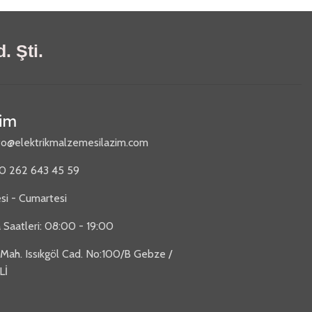
. Şti.
şim
fo@elektrikmalzemesilazim.com
90 262 643 45 59
si - Cumartesi
 Saatleri: 08:00 - 19:00
 Mah. Issıkgöl Cad. No:100/B Gebze /
Lİ