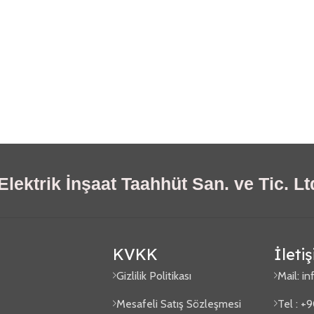
lektrik İnşaat Taahhüt San. ve Tic. Ltd
KVKK
İleti
Gizlilik Politikası
Mail:
in
Mesafeli Satış Sözleşmesi
Tel : +