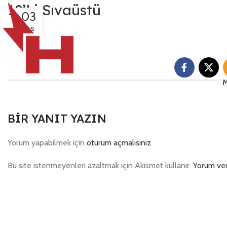
12’Li Sıvaüstü
03
KAS
M
BIR YANIT YAZIN
Yorum yapabilmek için
oturum açmalısınız
.
Bu site istenmeyenleri azaltmak için Akismet kullanır.
Yorum veri