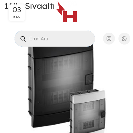
16’Lı Sıvaaltı
03
KAS