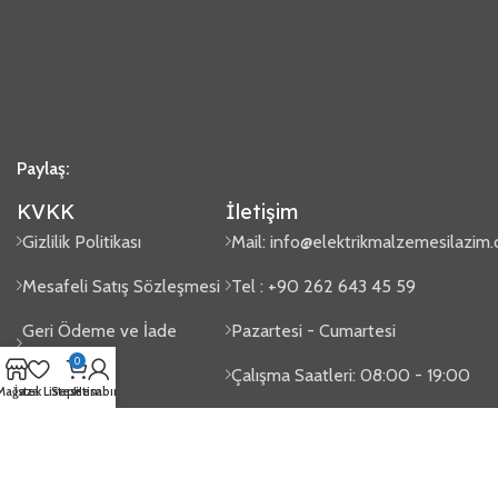
Paylaş:
KVKK
İletişim
Gizlilik Politikası
Mail:
info@elektrikmalzemesilazim
Mesafeli Satış Sözleşmesi
Tel : +90 262 643 45 59
Geri Ödeme ve İade
Pazartesi - Cumartesi
Politikası
0
Çalışma Saatleri: 08:00 - 19:00
Mağaza
İstek Listesi
Sepetim
Hesabım
Sipariş Takip
Gaziler Mah. Issıkgöl Cad. No:100
2024
Elektrik Malzemesi Lazım
- Tasarım
Vektörel Medya