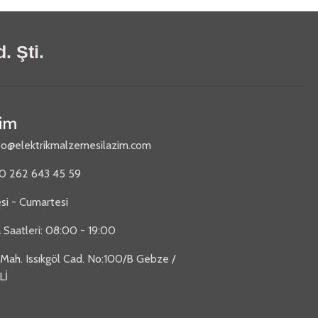
. Şti.
şim
fo@elektrikmalzemesilazim.com
90 262 643 45 59
si - Cumartesi
 Saatleri: 08:00 - 19:00
 Mah. Issıkgöl Cad. No:100/B Gebze /
Lİ