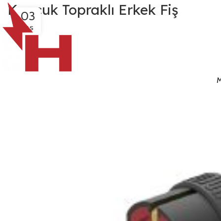
Kauçuk Topraklı Erkek Fiş
03
KAS
M