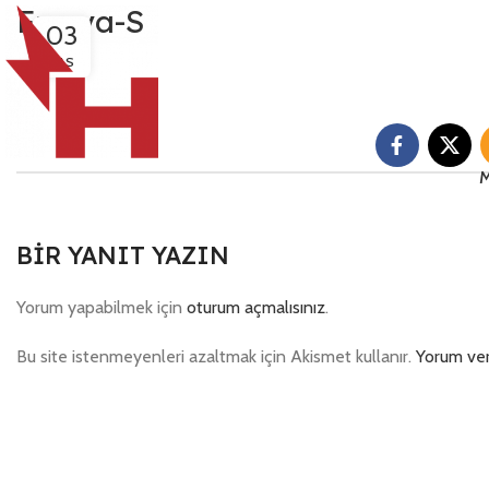
Frezya-S
03
KAS
M
BIR YANIT YAZIN
Yorum yapabilmek için
oturum açmalısınız
.
Bu site istenmeyenleri azaltmak için Akismet kullanır.
Yorum veri