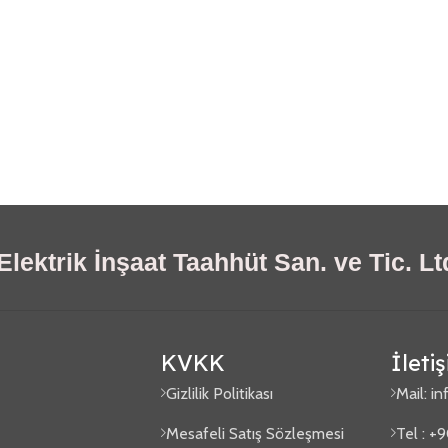
lektrik İnşaat Taahhüt San. ve Tic. Ltd
KVKK
İleti
Gizlilik Politikası
Mail:
in
Mesafeli Satış Sözleşmesi
Tel : +