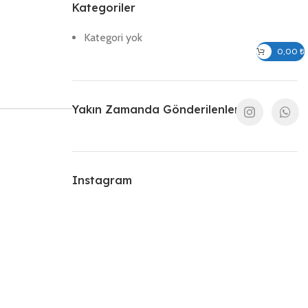
Kategoriler
Kategori yok
Giriş / Kayıt Ol
0,00
₺
Yakın Zamanda Gönderilenler
Instagram
VOLT:
220-240V
VOLT:
220-240V
WATT:
4W – 6W
WATT:
4W – 6W
450 lm –
450 lm –
LÜMEN:
LÜMEN: