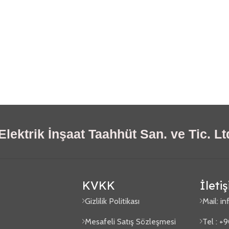
lektrik İnşaat Taahhüt San. ve Tic. Ltd
KVKK
İleti
Gizlilik Politikası
Mail:
in
Mesafeli Satış Sözleşmesi
Tel : +