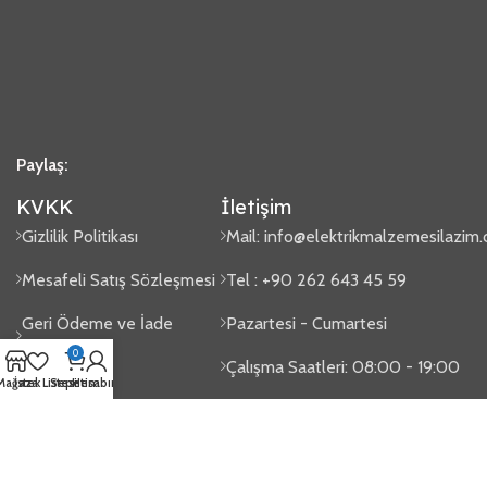
Paylaş:
KVKK
İletişim
Gizlilik Politikası
Mail:
info@elektrikmalzemesilazim
Mesafeli Satış Sözleşmesi
Tel : +90 262 643 45 59
Geri Ödeme ve İade
Pazartesi - Cumartesi
Politikası
0
Çalışma Saatleri: 08:00 - 19:00
Mağaza
İstek Listesi
Sepetim
Hesabım
Sipariş Takip
Gaziler Mah. Issıkgöl Cad. No:100
2024
Elektrik Malzemesi Lazım
- Tasarım
Vektörel Medya