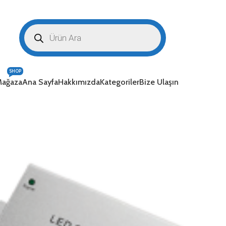
SHOP
ağaza
Ana Sayfa
Hakkımızda
Kategoriler
Bize Ulaşın