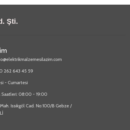
. Şti.
şim
fo@elektrikmalzemesilazim.com
90 262 643 45 59
si - Cumartesi
 Saatleri: 08:00 - 19:00
 Mah. Issıkgöl Cad. No:100/B Gebze /
Lİ