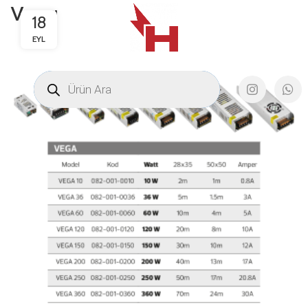
Vega
18
EYL