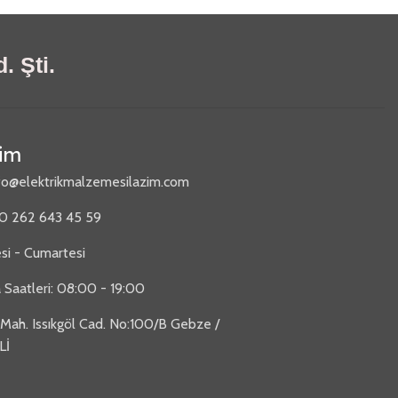
. Şti.
şim
fo@elektrikmalzemesilazim.com
90 262 643 45 59
si - Cumartesi
 Saatleri: 08:00 - 19:00
 Mah. Issıkgöl Cad. No:100/B Gebze /
Lİ