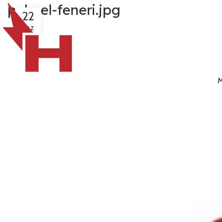
pele-el-feneri.jpg
22
HAZ
M