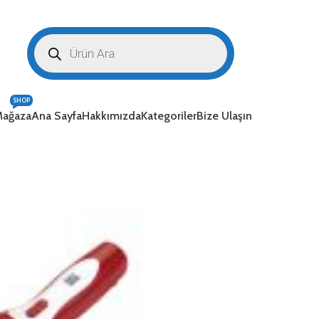
SHOP
ağaza
Ana Sayfa
Hakkımızda
Kategoriler
Bize Ulaşın