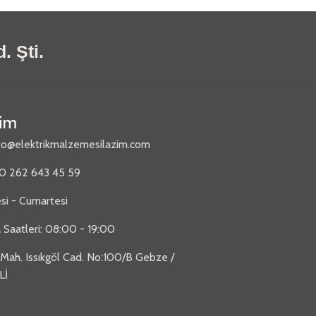
. Şti.
şim
fo@elektrikmalzemesilazim.com
90 262 643 45 59
si - Cumartesi
 Saatleri: 08:00 - 19:00
 Mah. Issıkgöl Cad. No:100/B Gebze /
Lİ