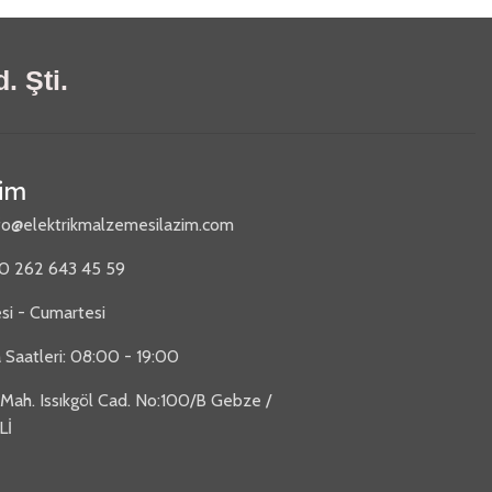
. Şti.
şim
fo@elektrikmalzemesilazim.com
90 262 643 45 59
si - Cumartesi
 Saatleri: 08:00 - 19:00
 Mah. Issıkgöl Cad. No:100/B Gebze /
Lİ