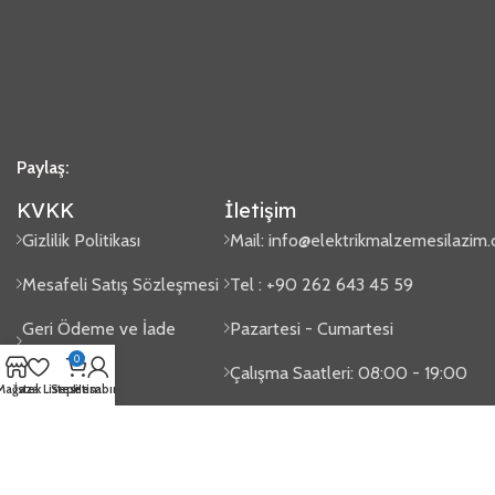
Paylaş:
KVKK
İletişim
Gizlilik Politikası
Mail:
info@elektrikmalzemesilazim
Mesafeli Satış Sözleşmesi
Tel : +90 262 643 45 59
Geri Ödeme ve İade
Pazartesi - Cumartesi
Politikası
0
Çalışma Saatleri: 08:00 - 19:00
Mağaza
İstek Listesi
Sepetim
Hesabım
Sipariş Takip
Gaziler Mah. Issıkgöl Cad. No:100
2024
Elektrik Malzemesi Lazım
- Tasarım
Vektörel Medya