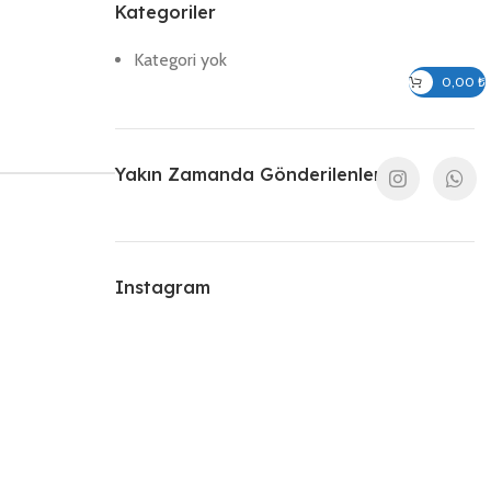
Kategoriler
Kategori yok
Giriş / Kayıt Ol
0,00
₺
Yakın Zamanda Gönderilenler
Instagram
VOLT:
220-240V
VOLT:
220-240V
WATT:
4W – 6W
WATT:
4W – 6W
450 lm –
450 lm –
LÜMEN:
LÜMEN: