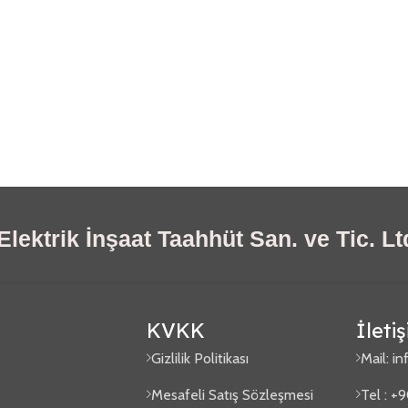
lektrik İnşaat Taahhüt San. ve Tic. Ltd
KVKK
İleti
Gizlilik Politikası
Mail:
in
Mesafeli Satış Sözleşmesi
Tel : +