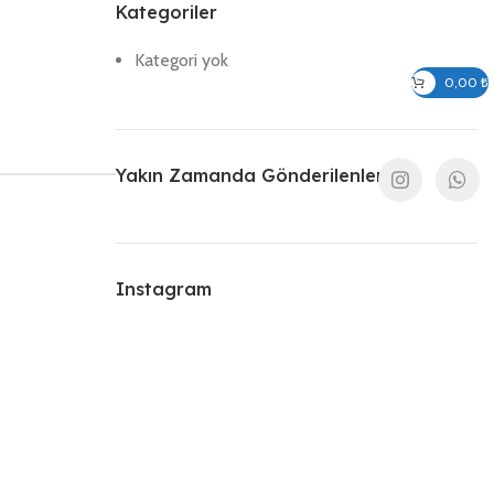
Kategoriler
Kategori yok
Giriş / Kayıt Ol
0,00
₺
Yakın Zamanda Gönderilenler
Instagram
VOLT:
220-240V
VOLT:
220-240V
WATT:
4W – 6W
WATT:
4W – 6W
450 lm –
450 lm –
LÜMEN:
LÜMEN: