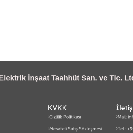
lektrik İnşaat Taahhüt San. ve Tic. Ltd
KVKK
İleti
Gizlilik Politikası
Mail:
in
Mesafeli Satış Sözleşmesi
Tel : +