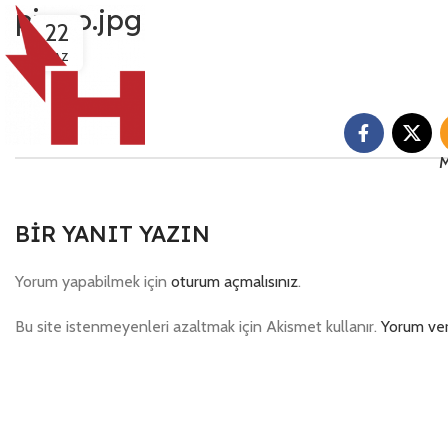
piano.jpg
22
HAZ
M
BIR YANIT YAZIN
Yorum yapabilmek için
oturum açmalısınız
.
Bu site istenmeyenleri azaltmak için Akismet kullanır.
Yorum veri