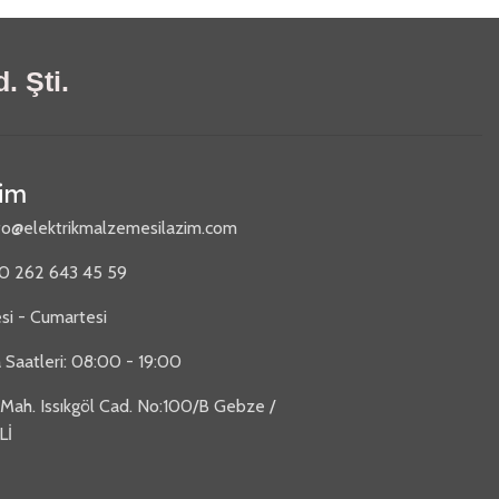
. Şti.
şim
fo@elektrikmalzemesilazim.com
90 262 643 45 59
si - Cumartesi
 Saatleri: 08:00 - 19:00
 Mah. Issıkgöl Cad. No:100/B Gebze /
Lİ