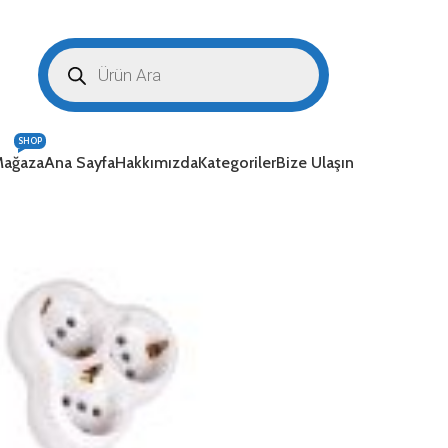
SHOP
ağaza
Ana Sayfa
Hakkımızda
Kategoriler
Bize Ulaşın