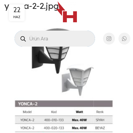
yonca-2-2.jpg
22
HAZ