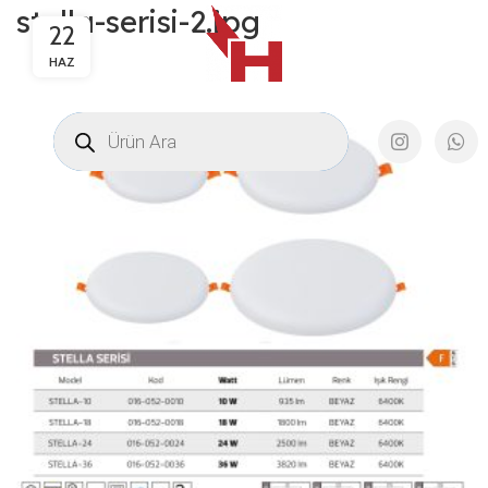
stella-serisi-2.jpg
22
HAZ