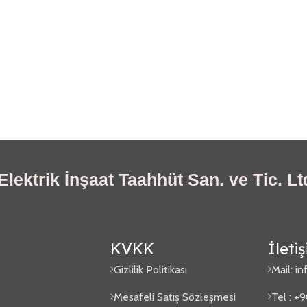
lektrik İnşaat Taahhüt San. ve Tic. Ltd
KVKK
İleti
Gizlilik Politikası
Mail:
in
Mesafeli Satış Sözleşmesi
Tel : +