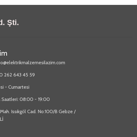
. Şti.
şim
fo@elektrikmalzemesilazim.com
90 262 643 45 59
si - Cumartesi
 Saatleri: 08:00 - 19:00
 Mah. Issıkgöl Cad. No:100/B Gebze /
Lİ