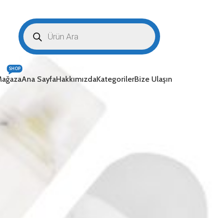
SHOP
ağaza
Ana Sayfa
Hakkımızda
Kategoriler
Bize Ulaşın