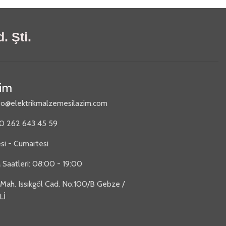
. Şti.
şim
fo@elektrikmalzemesilazim.com
90 262 643 45 59
si - Cumartesi
 Saatleri: 08:00 - 19:00
 Mah. Issıkgöl Cad. No:100/B Gebze /
Lİ