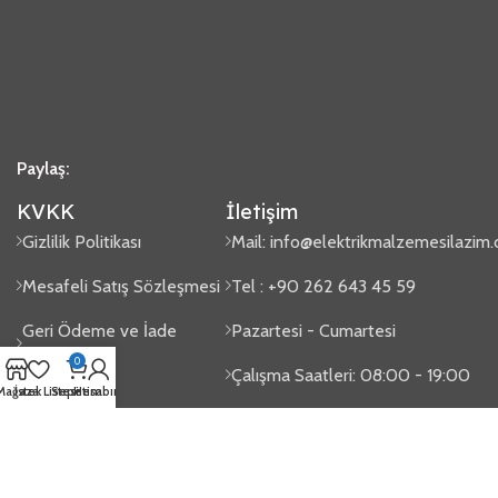
Paylaş:
KVKK
İletişim
Gizlilik Politikası
Mail:
info@elektrikmalzemesilazim
Mesafeli Satış Sözleşmesi
Tel : +90 262 643 45 59
Geri Ödeme ve İade
Pazartesi - Cumartesi
Politikası
0
Çalışma Saatleri: 08:00 - 19:00
Mağaza
İstek Listesi
Sepetim
Hesabım
Sipariş Takip
Gaziler Mah. Issıkgöl Cad. No:100
2024
Elektrik Malzemesi Lazım
- Tasarım
Vektörel Medya