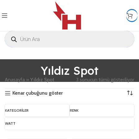
Yıldız Spot
Anasayfa
»
Yıldız Spot
3 sonucun tümü gösteriliyor
Kenar çubuğunu göster
KATEGORILER
RENK
WATT