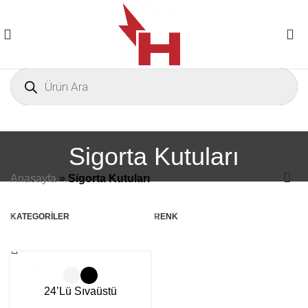
Sigorta Kutuları
Anasayfa
»
Sigorta Kutuları
KATEGORILER
RENK
24’Lü Sıvaüstü