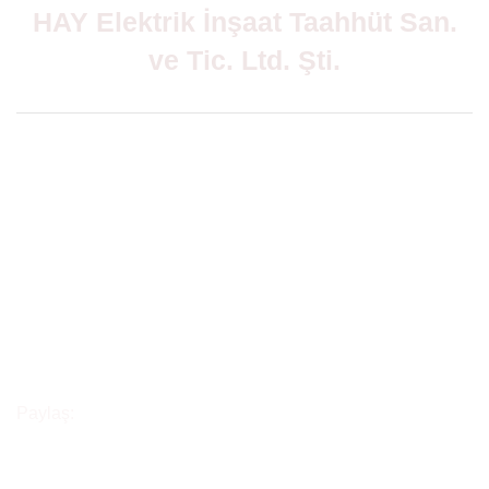
HAY Elektrik İnşaat Taahhüt San.
ve Tic. Ltd. Şti.
Paylaş:
KVKK
İletişim
Gizlilik Politikası
Mail:
info@elektrikmalzemesilaz