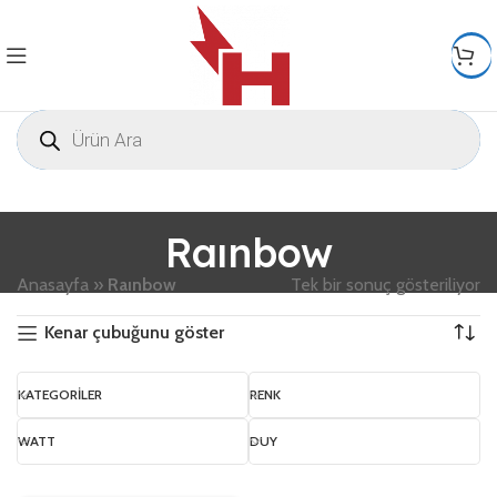
Raınbow
Anasayfa
»
Raınbow
Tek bir sonuç gösteriliyor
Kenar çubuğunu göster
KATEGORILER
RENK
WATT
DUY