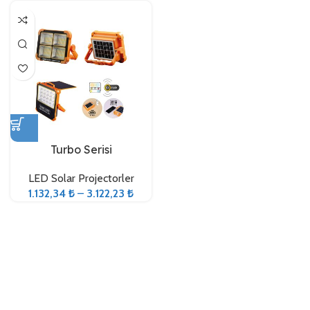
Turbo Serisi
LED Solar Projectorler
1.132,34
₺
–
3.122,23
₺