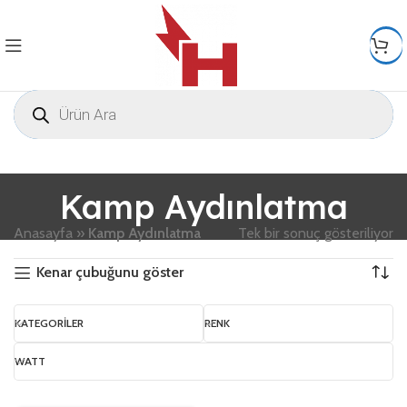
Kamp Aydınlatma
Anasayfa
»
Kamp Aydınlatma
Tek bir sonuç gösteriliyor
Kenar çubuğunu göster
KATEGORILER
RENK
WATT