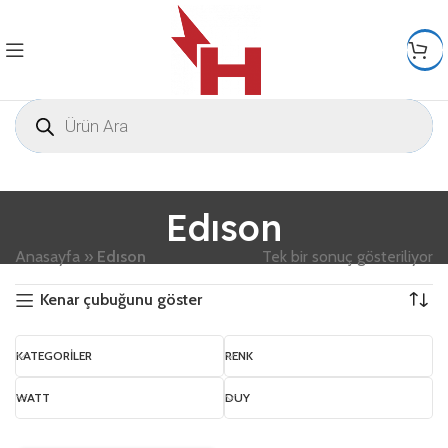
Edıson
Anasayfa
»
Edıson
Tek bir sonuç gösteriliyor
Kenar çubuğunu göster
KATEGORILER
RENK
WATT
DUY