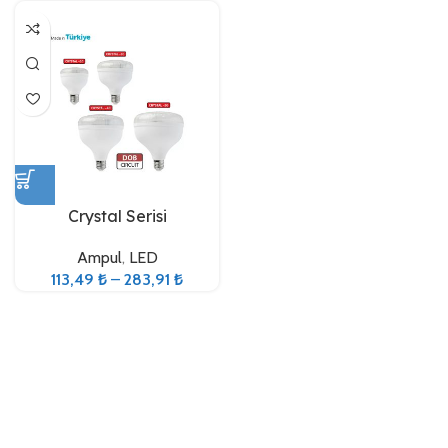
Crystal Serisi
Ampul
,
LED
113,49
₺
–
283,91
₺