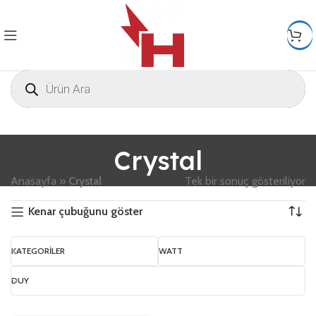
Crystal
Anasayfa
»
Crystal
Tek bir sonuç gösteriliyor
Kenar çubuğunu göster
KATEGORILER
WATT
DUY