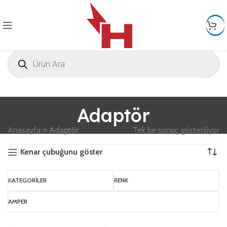
Adaptör
Anasayfa
»
Adaptör
Tek bir sonuç gösteriliyor
Kenar çubuğunu göster
KATEGORILER
RENK
AMPER