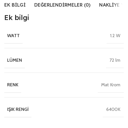
EK BILGI
DEĞERLENDIRMELER (0)
NAKLIYE VE
Ek bilgi
1.2 W
WATT
72 lm
LÜMEN
Mat Krom
RENK
6400K
IŞIK RENGI