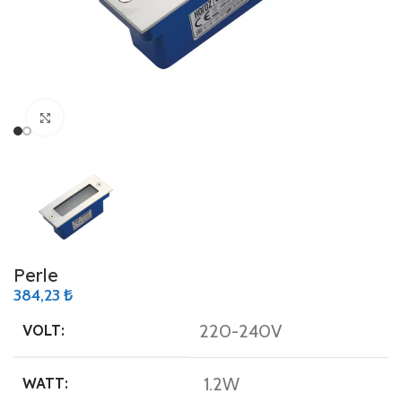
Büyütmek için tıklayın
Perle
384,23
₺
220-240V
VOLT:
1.2W
WATT: