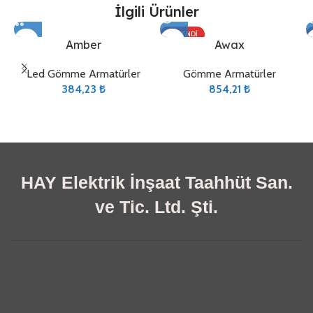
İlgili Ürünler
TÜKENDI
Amber
Awax
Led Gömme Armatürler
Gömme Armatürler
384,23
₺
854,21
₺
HAY Elektrik İnşaat Taahhüt San.
ve Tic. Ltd. Şti.