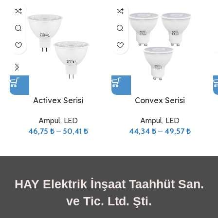
Activex Serisi
Convex Serisi
Ampul
,
LED
Ampul
,
LED
46,75
₺
–
50,41
₺
44,34
₺
–
49,57
₺
HAY Elektrik İnşaat Taahhüt San.
ve Tic. Ltd. Şti.