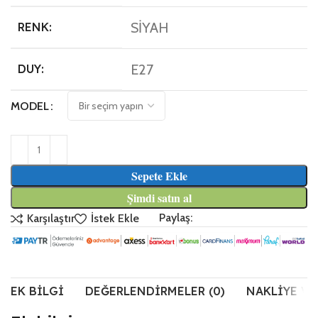
SİYAH
RENK:
E27
DUY:
MODEL
Sepete Ekle
Şimdi satın al
Paylaş:
Karşılaştır
İstek Ekle
EK BILGI
DEĞERLENDIRMELER (0)
NAKLIYE VE