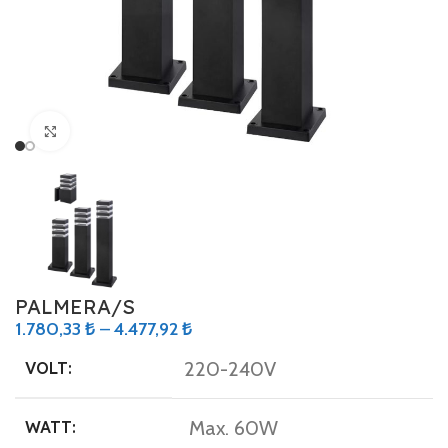
Büyütmek için tıklayın
PALMERA/S
1.780,33
₺
–
4.477,92
₺
220-240V
VOLT:
Max. 60W
WATT: